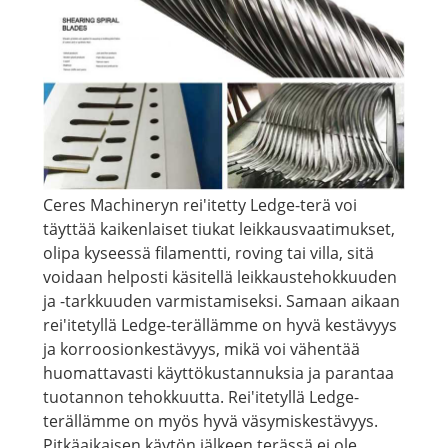
Ceres Machineryn rei'itetty Ledge-terä voi
täyttää kaikenlaiset tiukat leikkausvaatimukset,
olipa kyseessä filamentti, roving tai villa, sitä
voidaan helposti käsitellä leikkaustehokkuuden
ja -tarkkuuden varmistamiseksi. Samaan aikaan
rei'itetyllä Ledge-terällämme on hyvä kestävyys
ja korroosionkestävyys, mikä voi vähentää
huomattavasti käyttökustannuksia ja parantaa
tuotannon tehokkuutta. Rei'itetyllä Ledge-
terällämme on myös hyvä väsymiskestävyys.
Pitkäaikaisen käytön jälkeen terässä ei ole