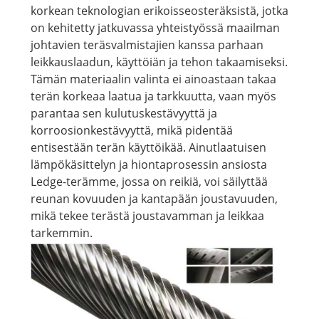
korkean teknologian erikoisseosteräksistä, jotka
on kehitetty jatkuvassa yhteistyössä maailman
johtavien teräsvalmistajien kanssa parhaan
leikkauslaadun, käyttöiän ja tehon takaamiseksi.
Tämän materiaalin valinta ei ainoastaan ​​takaa
terän korkeaa laatua ja tarkkuutta, vaan myös
parantaa sen kulutuskestävyyttä ja
korroosionkestävyyttä, mikä pidentää
entisestään terän käyttöikää. Ainutlaatuisen
lämpökäsittelyn ja hiontaprosessin ansiosta
Ledge-terämme, jossa on reikiä, voi säilyttää
reunan kovuuden ja kantapään joustavuuden,
mikä tekee terästä joustavamman ja leikkaa
tarkemmin.