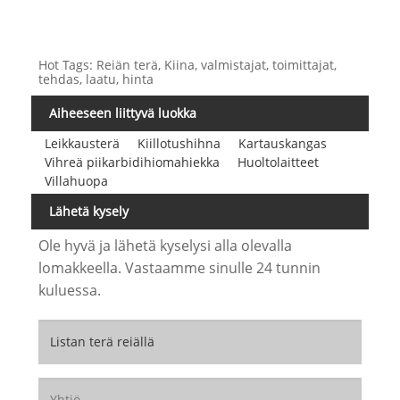
Hot Tags: Reiän terä, Kiina, valmistajat, toimittajat,
tehdas, laatu, hinta
Aiheeseen liittyvä luokka
Leikkausterä
Kiillotushihna
Kartauskangas
Vihreä piikarbidihiomahiekka
Huoltolaitteet
Villahuopa
Lähetä kysely
Ole hyvä ja lähetä kyselysi alla olevalla
lomakkeella. Vastaamme sinulle 24 tunnin
kuluessa.