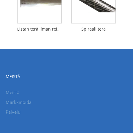
Listan terä ilman reikää
Spiraali terä
MEISTÄ
Meistä
Markkinoida
Palvelu