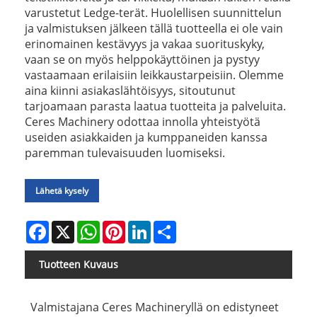
varustetut Ledge-terät. Huolellisen suunnittelun
ja valmistuksen jälkeen tällä tuotteella ei ole vain
erinomainen kestävyys ja vakaa suorituskyky,
vaan se on myös helppokäyttöinen ja pystyy
vastaamaan erilaisiin leikkaustarpeisiin. Olemme
aina kiinni asiakaslähtöisyys, sitoutunut
tarjoamaan parasta laatua tuotteita ja palveluita.
Ceres Machinery odottaa innolla yhteistyötä
useiden asiakkaiden ja kumppaneiden kanssa
paremman tulevaisuuden luomiseksi.
Lähetä kysely
Facebook
X
WhatsApp
Pinterest
LinkedIn
Share
Tuotteen Kuvaus
Valmistajana Ceres Machineryllä on edistyneet