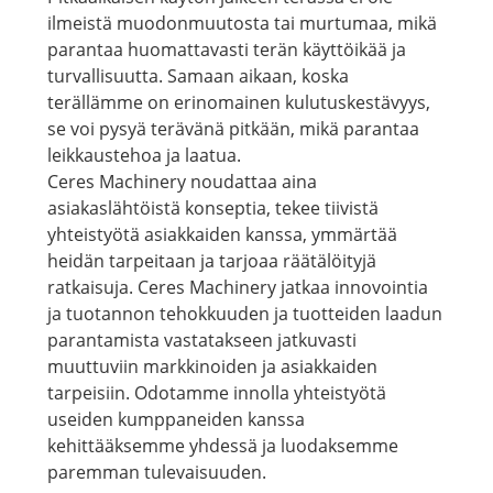
ilmeistä muodonmuutosta tai murtumaa, mikä
parantaa huomattavasti terän käyttöikää ja
turvallisuutta. Samaan aikaan, koska
terällämme on erinomainen kulutuskestävyys,
se voi pysyä terävänä pitkään, mikä parantaa
leikkaustehoa ja laatua.
Ceres Machinery noudattaa aina
asiakaslähtöistä konseptia, tekee tiivistä
yhteistyötä asiakkaiden kanssa, ymmärtää
heidän tarpeitaan ja tarjoaa räätälöityjä
ratkaisuja. Ceres Machinery jatkaa innovointia
ja tuotannon tehokkuuden ja tuotteiden laadun
parantamista vastatakseen jatkuvasti
muuttuviin markkinoiden ja asiakkaiden
tarpeisiin. Odotamme innolla yhteistyötä
useiden kumppaneiden kanssa
kehittääksemme yhdessä ja luodaksemme
paremman tulevaisuuden.